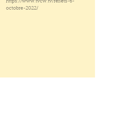
https://www.tvcw.tv/reflets-6-
octobre-2022/